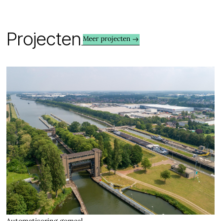
P
r
o
j
e
c
t
e
n
Meer projecten