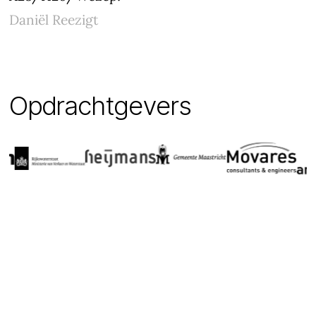
Daniël Reezigt
O
p
d
r
a
c
h
t
g
e
v
e
r
s