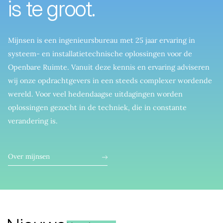
is te groot.
M
i
j
n
s
e
n
i
s
e
e
n
i
n
g
e
n
i
e
u
r
s
b
u
r
e
a
u
m
e
t
2
5
j
a
a
r
e
r
v
a
r
i
n
g
i
n
s
y
s
t
e
e
m
-
e
n
i
n
s
t
a
l
l
a
t
i
e
t
e
c
h
n
i
s
c
h
e
o
p
l
o
s
s
i
n
g
e
n
v
o
o
r
d
e
O
p
e
n
b
a
r
e
R
u
i
m
t
e
.
V
a
n
u
i
t
d
e
z
e
k
e
n
n
i
s
e
n
e
r
v
a
r
i
n
g
a
d
v
i
s
e
r
e
n
w
i
j
o
n
z
e
o
p
d
r
a
c
h
t
g
e
v
e
r
s
i
n
e
e
n
s
t
e
e
d
s
c
o
m
p
l
e
x
e
r
w
o
r
d
e
n
d
e
w
e
r
e
l
d
.
V
o
o
r
v
e
e
l
h
e
d
e
n
d
a
a
g
s
e
u
i
t
d
a
g
i
n
g
e
n
w
o
r
d
e
n
o
p
l
o
s
s
i
n
g
e
n
g
e
z
o
c
h
t
i
n
d
e
t
e
c
h
n
i
e
k
,
d
i
e
i
n
c
o
n
s
t
a
n
t
e
v
e
r
a
n
d
e
r
i
n
g
i
s
.
Over mijnsen