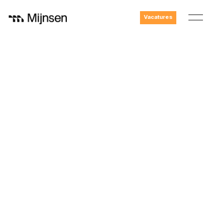
Vacatures
G
e
e
n
u
i
t
d
a
g
i
n
g
i
s
t
e
g
r
o
o
t
.
W
i
j
z
i
j
n
e
e
n
i
n
g
e
n
i
e
u
r
s
b
u
r
e
a
u
m
e
t
v
e
e
l
e
r
v
a
r
i
n
g
i
n
e
l
e
k
t
r
o
t
e
c
h
n
i
e
k
,
i
n
d
u
s
t
r
i
ë
l
e
a
u
t
o
m
a
t
i
s
e
r
i
n
g
e
n
m
a
c
h
i
n
e
v
e
i
l
i
g
h
e
i
d
,
g
e
s
p
e
c
i
a
l
i
s
e
e
r
d
i
n
h
e
t
l
e
v
e
r
e
n
v
a
n
i
n
g
e
n
i
e
u
r
s
a
d
v
i
e
s
v
a
n
t
o
p
n
i
v
e
a
u
.
E
l
k
e
d
a
g
w
e
r
k
e
n
w
e
v
o
o
r