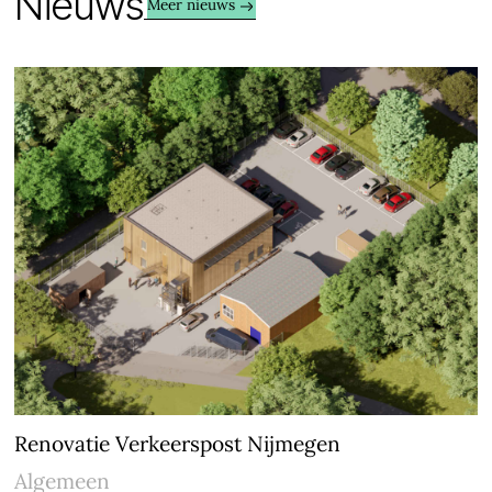
N
i
e
u
w
s
Meer nieuws
Renovatie Verkeerspost Nijmegen
Algemeen