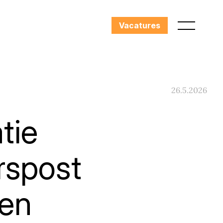
Vacatures
26.5.2026
tie
rspost
en